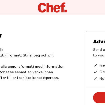
v
Adve
l)
Send a
. Filformat: Stilla jpeg och gif.
to you
Fre
i alla annonsformat) med information
Get
s@chef.se senast en vecka innan
er till er tekniska kontaktperson.
No