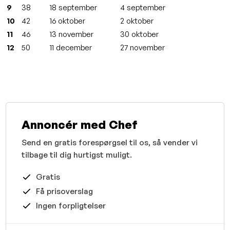
9
38
18 september
4 september
10
42
16 oktober
2 oktober
11
46
13 november
30 oktober
12
50
11 december
27 november
Annoncér med Chef
Send en gratis forespørgsel til os, så vender vi
tilbage til dig hurtigst muligt.
Gratis
Få prisoverslag
Ingen forpligtelser