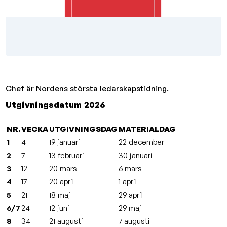
Chef är Nordens största ledarskapstidning.
Utgivningsdatum 2026
NR.
VECKA
UTGIVNINGSDAG
MATERIALDAG
1
4
19 januari
22 december
2
7
13 februari
30 januari
3
12
20 mars
6 mars
4
17
20 april
1 april
5
21
18 maj
29 april
6/7
24
12 juni
29 maj
8
34
21 augusti
7 augusti