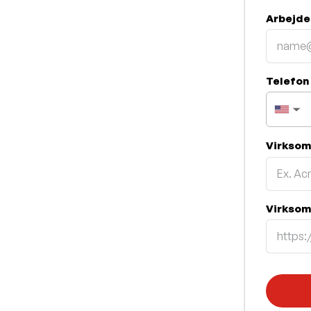
Arbejde
Telefo
▼
Virkso
Virksom