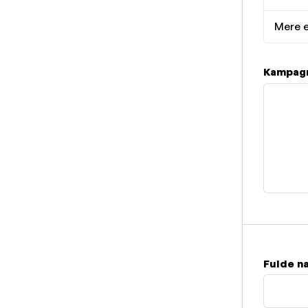
Mere e
Kampagn
Fulde n