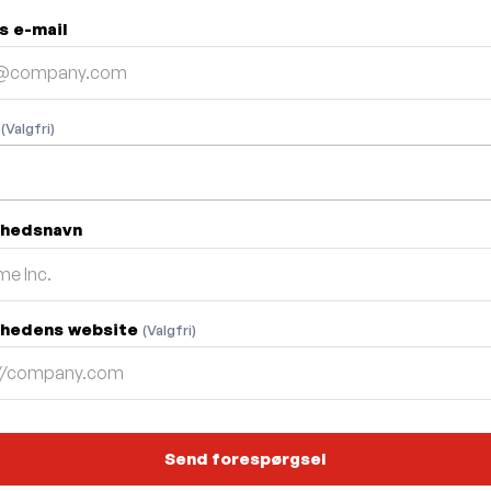
s e-mail
n
(Valgfri)
mhedsnavn
hedens website
(Valgfri)
Send forespørgsel